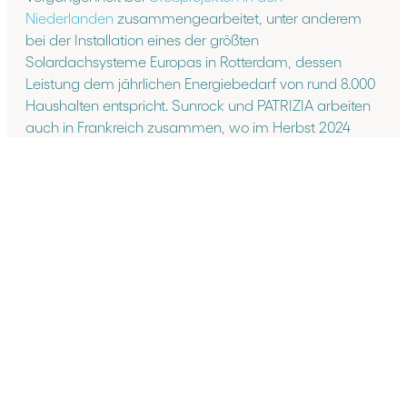
Niederlanden
zusammengearbeitet, unter anderem
bei der Installation eines der größten
Solardachsysteme Europas in Rotterdam, dessen
Leistung dem jährlichen Energiebedarf von rund 8.000
Haushalten entspricht. Sunrock und PATRIZIA arbeiten
auch in Frankreich zusammen, wo im Herbst 2024
neue PV-Projekte entwickelt werden sollen.
Hans Vermeeren, Head of Asset Management für
DACH bei PATRIZIA:
„Die intelligente Kombination von
Immobilien und Infrastruktur kann eine entscheidende
Rolle bei der Umstellung auf saubere Energie spielen
als einer der wichtigsten Trends zukünftiger
Volkswirtschaften. Die Ausstattung unserer Immobilien
mit großflächigen Photovoltaikanlagen ist ein wichtiger
Bestandteil unserer Nachhaltigkeitsstrategie und
unseres Ziels der Dekabonisierung unseres Portfolios.
Wir freuen uns, unsere Partnerschaft mit Sunrock