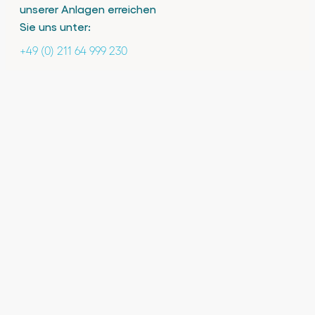
unserer Anlagen erreichen
Sie uns unter:
+49 (0) 211 64 999 230
Solutions
Solardachanlagen
Lokale Stromversorgung
Batteriespeicherlösungen (BESS)​