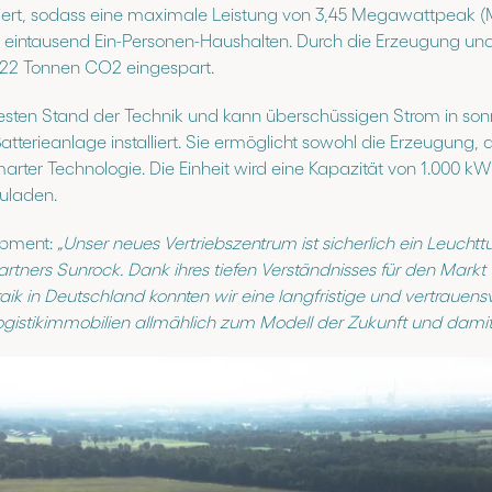
liert, sodass eine maximale Leistung von 3,45 Megawattpeak (
st eintausend Ein-Personen-Haushalten. Durch die Erzeugung u
.322 Tonnen CO2 eingespart.
esten Stand der Technik und kann überschüssigen Strom in son
erieanlage installiert. Sie ermöglicht sowohl die Erzeugung,
arter Technologie. Die Einheit wird eine Kapazität von 1.000 k
uladen.
opment:
„Unser neues Vertriebszentrum ist sicherlich ein Leucht
artners Sunrock. Dank ihres tiefen Verständnisses für den Markt
 in Deutschland konnten wir eine langfristige und vertrauensv
gistikimmobilien allmählich zum Modell der Zukunft und dami