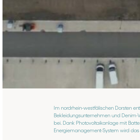
Im nordrhein-westfälischen Dorsten ent
Bekleidungsunternehmen und Denim-Vorr
bei. Dank Photovoltaikanlage mit Batte
Energiemanagement-System wird das G