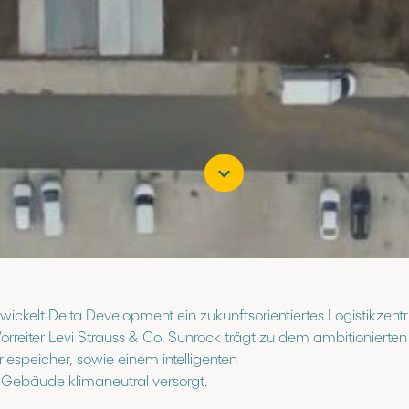
wickelt Delta Development ein zukunftsorientiertes Logistikzen
eiter Levi Strauss & Co. Sunrock trägt zu dem ambitionierten
riespeicher, sowie einem intelligenten
ebäude klimaneutral versorgt.