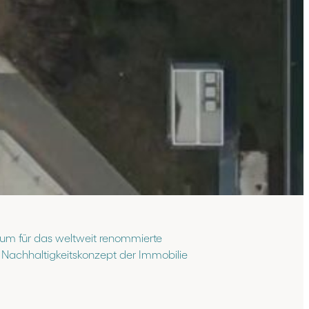
trum für das weltweit renommierte
 Nachhaltigkeitskonzept der Immobilie