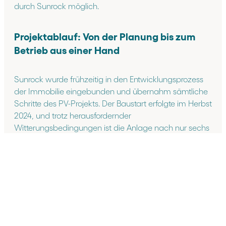
durch Sunrock möglich.
Projektablauf: Von der Planung bis zum
Betrieb aus einer Hand
Sunrock wurde frühzeitig in den Entwicklungsprozess
der Immobilie eingebunden und übernahm sämtliche
Schritte des PV-Projekts. Der Baustart erfolgte im Herbst
2024, und trotz herausfordernder
Witterungsbedingungen ist die Anlage nach nur sechs
Monaten Bauzeit betriebsbereit.
In der Planungsphase wurden die Dachstatik und
Netzkapazität geprüft, die technische Infrastruktur und
Messkonzepte entwickelt sowie Ertrags- und
Verschattungsanalysen durchgeführt. Nach der
Einholung aller erforderlichen Genehmigungen erfolgte
die Montage der rund 14.600 Solarmodule sowie der